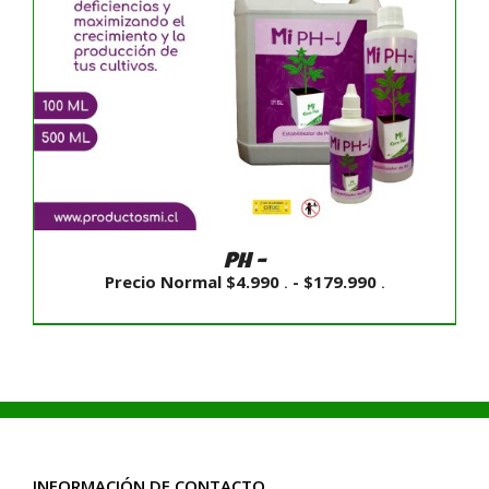
PH –
Rango
Precio Normal
$
4.990
-
$
179.990
.
.
de
precios:
desde
Precio
Normal
$4.990
.
hasta
$179.990
SELECCIONAR OPCIONES
/
DETALLES
.
INFORMACIÓN DE CONTACTO