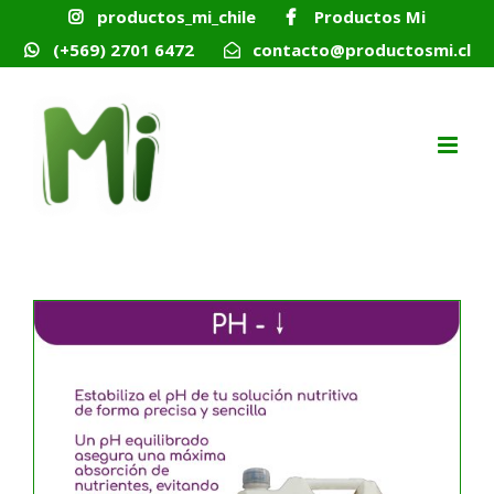
Skip
productos_mi_chile
Productos Mi
to
content
(+569) 2701 6472
contacto@productosmi.cl