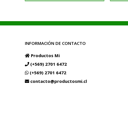
precios:
desde
Precio
Normal
$8.990
.
hasta
$174.990
.
INFORMACIÓN DE CONTACTO
Productos Mi
(+569) 2701 6472
(+569) 2701 6472
contacto@productosmi.cl