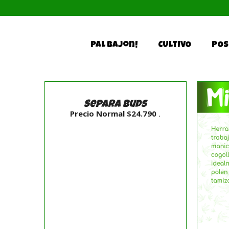
Skip
to
content
Pal Bajon!
CULTIVO
POS
AÑADIR
AL
CARRITO
Separa Buds
/
Precio Normal
$
24.790
.
DETALLES