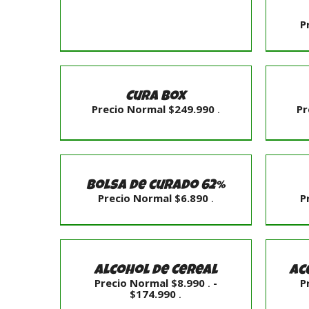
P
AÑADI
AL
AÑADIR
CARRIT
AL
AÑ
/
CARRITO
Cura Box
DETALL
/
Precio Normal
$
249.990
Pr
.
DETALLES
AÑADI
SELECCIONAR
AL
OPCIONES
CARRIT
/
Bolsa de curado 62%
/
DETALLES
Precio Normal
$
6.890
P
.
DETALL
AÑADI
AL
SELECCIONAR
CARRIT
OPCIONES
/
/
Alcohol de Cereal
Ac
DETALL
DETALLES
Precio Normal
$
8.990
-
P
.
Rango
$
174.990
.
de