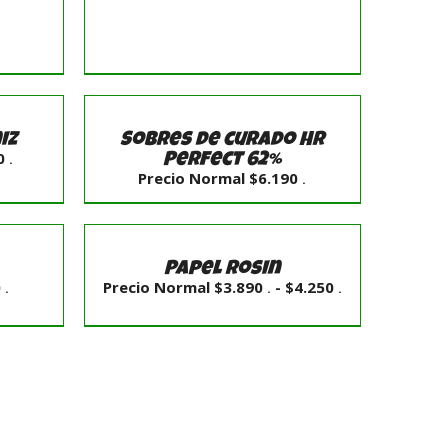
SELECCIONAR
OPCIONES
/
iz
Sobres de curado HR
DETALLES
0
.
Perfect 62%
Precio Normal
$
6.190
.
SELECCIONAR
OPCIONES
/
Papel Rosin
DETALLES
Rango
0
Precio Normal
$
3.890
-
$
4.250
.
.
.
de
precios:
desde
Precio
Normal
$3.890
.
hasta
$4.250
.