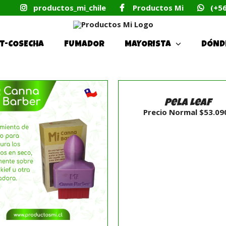
productos_mi_chile
Productos Mi
(+5
T-COSECHA
FUMADOR
MAYORISTA
DÓND
AÑADIR
AL
CARRITO
Pela Leaf
/
Precio Normal
$
53.09
DETALLES