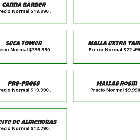
Canna Barber
recio Normal
$
19.990
.
R
AÑADIR
O
AL
ADIR AL CARRITO
/
CARRITO
DETALLES
Seca Tower
Malla extra tam
ES
/
ecio Normal
$
399.990
Precio Normal
$
22.49
.
DETALLES
R
SELECCIONAR
OPCIONES
O
/
Pre-Press
Mallas Rosin
DETALLES
recio Normal
$
19.990
Precio Normal
$
9.99
.
ES
R
O
eite de Almendras
ES
recio Normal
$
12.790
.