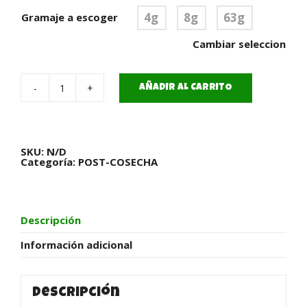
4g
8g
63g
Gramaje a escoger
Cambiar seleccion
AÑADIR AL CARRITO
Sobres
de
curado
HR
Perfect
62%
SKU:
N/D
cantidad
Categoría:
POST-COSECHA
Descripción
Información adicional
Descripción