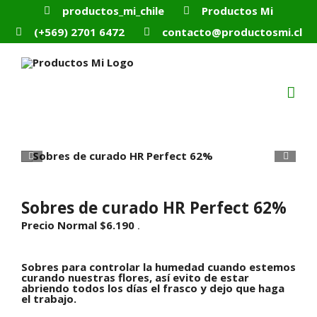
Skip
productos_mi_chile
Productos Mi
to
content
(+569) 2701 6472
contacto@productosmi.cl


Sobres de curado HR Perfect 62%
Precio Normal
$
6.190
.
Sobres para controlar la humedad cuando estemos
curando nuestras flores, así evito de estar
abriendo todos los días el frasco y dejo que haga
el trabajo.