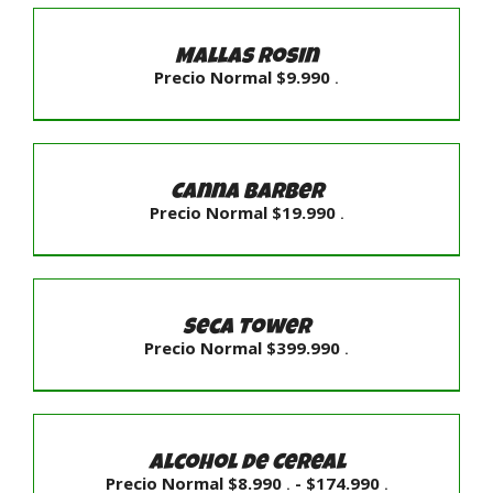
SELECCIONAR
OPCIONES
/
Mallas Rosin
DETALLES
Precio Normal
$
9.990
.
AÑADIR
AL
CARRITO
Canna Barber
/
Precio Normal
$
19.990
.
DETALLES
AÑADIR
AL
CARRITO
/
Seca Tower
DETALLES
Precio Normal
$
399.990
.
SELECCIONAR
OPCIONES
/
Alcohol de Cereal
DETALLES
Rango
Precio Normal
$
8.990
-
$
174.990
.
.