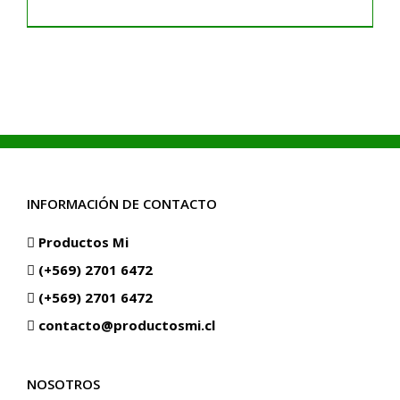
de
precios:
desde
Precio
Normal
$8.990
.
hasta
$174.990
.
INFORMACIÓN DE CONTACTO
Productos Mi
(+569) 2701 6472
(+569) 2701 6472
contacto@productosmi.cl
NOSOTROS