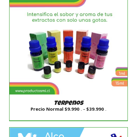
Terpenos
Rango
Precio Normal
$
9.990
-
$
39.990
.
.
de
precios:
desde
Precio
Normal
$9.990