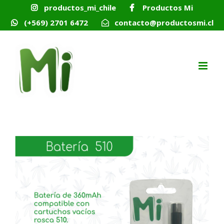
Skip
productos_mi_chile
Productos Mi
to
content
(+569) 2701 6472
contacto@productosmi.cl