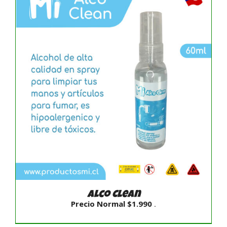
.
hasta
$39.990
SELECCIONAR OPCIONES
/
DETALLES
.
Alco Clean
Precio Normal
$
1.990
.