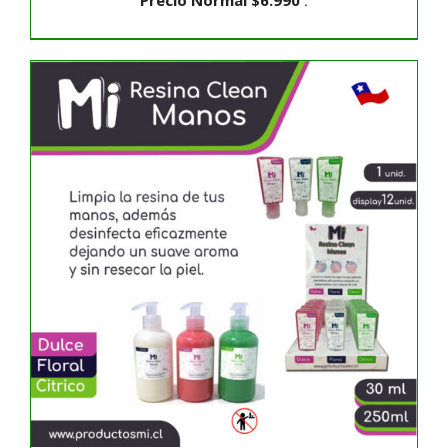
Precio Normal
$
6.990
.
AÑADIR AL CARRITO
/
DETALLES