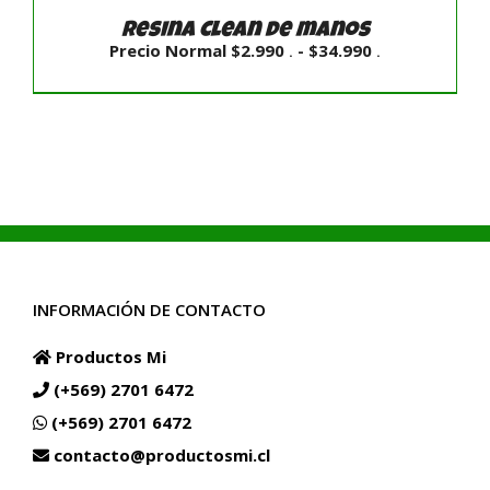
Resina Clean de manos
Rango
Precio Normal
$
2.990
-
$
34.990
.
.
de
precios:
desde
Precio
Normal
$2.990
.
hasta
$34.990
SELECCIONAR OPCIONES
/
DETALLES
.
INFORMACIÓN DE CONTACTO
Productos Mi
(+569) 2701 6472
(+569) 2701 6472
contacto@productosmi.cl