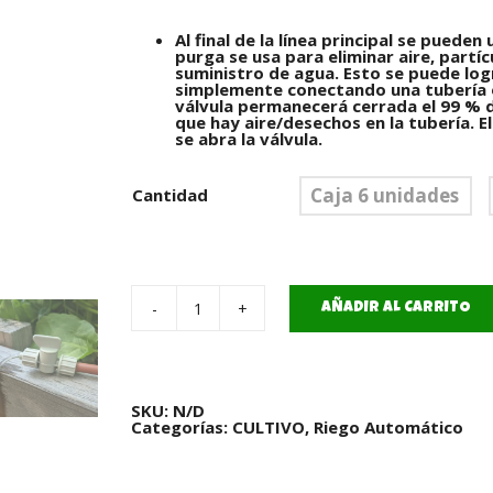
Al final de la línea principal se puede
purga se usa para eliminar aire, partí
suministro de agua. Esto se puede log
simplemente conectando una tubería o
válvula permanecerá cerrada el 99 % d
que hay aire/desechos en la tubería. E
se abra la válvula.
Caja 6 unidades
Cantidad
AÑADIR AL CARRITO
Llave
de
paso
cantidad
SKU:
N/D
Categorías:
CULTIVO
,
Riego Automático