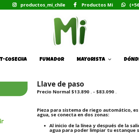
productos_mi_chile
Productos Mi
(+5
T-COSECHA
FUMADOR
MAYORISTA
DÓND
Llave de paso
Rango
Precio Normal
$
13.890
-
$
83.090
.
.
de
precios:
desde
Pieza para sistema de riego automático, es 
Precio
agua, se conecta en dos zonas:
Normal
$13.890
.
Al inicio de la línea y después de la sa
hasta
agua para poder limpiar tu estanque 
$83.090
.