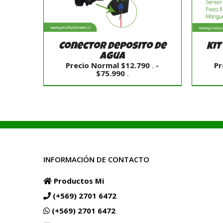
Conector Deposito de
Kit
Agua
Precio Normal
$
12.790
-
Pr
.
Rango
$
75.990
.
de
precios:
desde
SELECCIONAR OPCIONES
SE
Precio
/
DETALLES
Normal
$12.790
.
hasta
$75.990
.
INFORMACIÓN DE CONTACTO
Productos Mi
(+569) 2701 6472
(+569) 2701 6472