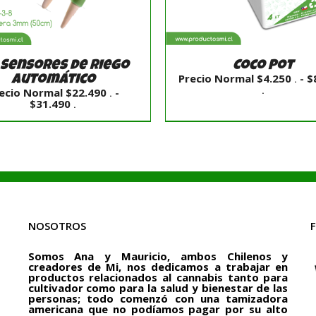
 Sensores de riego
Coco Pot
Precio Normal
$
4.250
-
$
automático
.
Rango
.
ecio Normal
$
22.490
-
.
de
Rango
$
31.490
.
precios:
de
desde
precios:
Precio
desde
LECCIONAR OPCIONES
SELECCIONAR OPCIO
Normal
Precio
/
DETALLES
/
DETALLES
$4.250
Normal
.
$22.490
hasta
.
$84.990
hasta
.
$31.490
.
NOSOTROS
Somos Ana y Mauricio, ambos Chilenos y
creadores de Mi, nos dedicamos a trabajar en
productos relacionados al cannabis tanto para
cultivador como para la salud y bienestar de las
personas; todo comenzó con una tamizadora
americana que no podíamos pagar por su alto