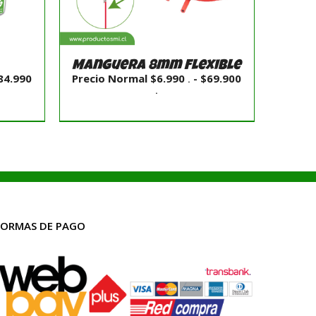
Manguera 8mm Flexible
84.990
Precio Normal
$
6.990
-
$
69.900
.
Rango
.
de
precios:
desde
Precio
NES
SELECCIONAR OPCIONES
Normal
/
DETALLES
$6.990
.
hasta
$69.900
.
FORMAS DE PAGO