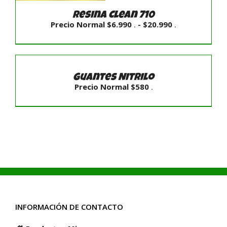
Resina Clean 710
Rango
Precio Normal
$
6.990
-
$
20.990
.
.
de
precios:
desde
SELECCIONAR
Precio
Normal
OPCIONES
$6.990
/
.
Guantes Nitrilo
hasta
DETALLES
Precio Normal
$
580
.
$20.990
SELECCIONAR OPCIONES
/
DETALLES
.
INFORMACIÓN DE CONTACTO