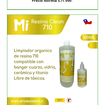
Precio Normal
$
71.990
.
AÑADIR AL CARRITO
/
DETALLES