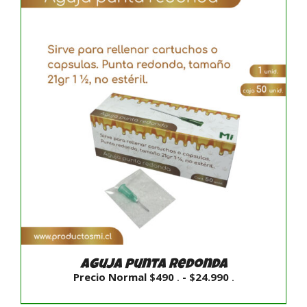
Aguja punta redonda
Rango
Precio Normal
$
490
-
$
24.990
.
.
de
precios:
desde