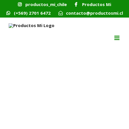
Skip
productos_mi_chile
Productos Mi
to
content
(+569) 2701 6472
contacto@productosmi.cl