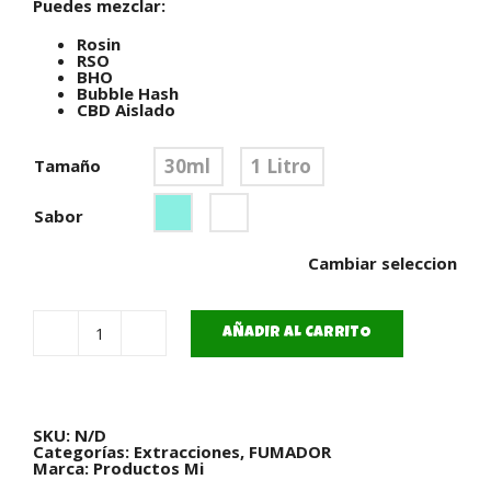
.
Puedes mezclar:
Rosin
RSO
BHO
Bubble Hash
CBD Aislado
30ml
1 Litro
Tamaño
Sabor
Cambiar seleccion
AÑADIR AL CARRITO
Liquid
710
cantidad
SKU:
N/D
Categorías:
Extracciones
,
FUMADOR
Marca:
Productos Mi