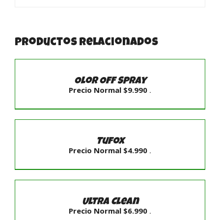
Productos relacionados
SELECCIONAR
OPCIONES
/
Olor Off Spray
DETALLES
Precio Normal
$
9.990
.
AÑADIR
AL
CARRITO
Tufox
/
Precio Normal
$
4.990
.
DETALLES
AÑADIR
AL
CARRITO
Ultra Clean
/
Precio Normal
$
6.990
.
DETALLES