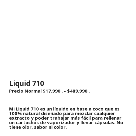
Liquid 710
Rango
Precio Normal
$
17.990
-
$
489.990
.
.
de
precios:
desde
Mi Liquid 710 es un líquido en base a coco que es
Precio
100% natural diseñado para mezclar cualquier
Normal
extracto y poder trabajar más fácil para rellenar
$17.990
un cartuchos de vaporizador y llenar cápsulas. No
.
tiene olor, sabor ni color.
hasta
$489.990