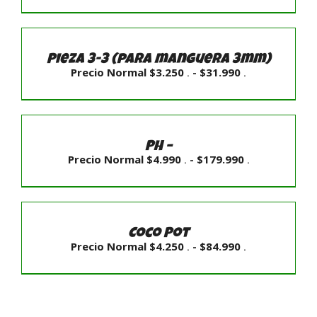
precios:
desde
SELECCIONAR
Precio
Normal
OPCIONES
$9.990
/
.
Pieza 3-3 (para manguera 3mm)
hasta
DETALLES
Rango
Precio Normal
$
3.250
-
$
31.990
.
.
$179.990
de
.
precios:
desde
SELECCIONAR
Precio
Normal
OPCIONES
$3.250
/
.
PH –
hasta
DETALLES
Rango
Precio Normal
$
4.990
-
$
179.990
.
.
$31.990
de
.
precios:
desde
SELECCIONAR
Precio
Normal
OPCIONES
$4.990
/
.
Coco Pot
hasta
DETALLES
Rango
Precio Normal
$
4.250
-
$
84.990
.
.
$179.990
de
.
precios:
desde
Precio
Normal
$4.250