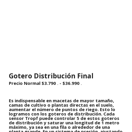
Gotero Distribución Final
Rango
Precio Normal
$
3.790
-
$
36.990
.
.
de
precios:
desde
Es indispensable en macetas de mayor tamaño,
Precio
camas de cultivo o plantas directas en el suelo,
Normal
aumentar el número de puntos de riego. Esto lo
$3.790
logramos con los goteros de distribución. Cada
.
sensor Tropf puede controlar 5 de estos goteros
hasta
de distribución y saturar una longitud de 1 metro
$36.990
máximo, ya sea en una fila o alrededor de una
.
planta grande. En un sistema de presión, ajustando