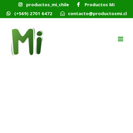
Skip
productos_mi_chile
Productos Mi
to
content
(+569) 2701 6472
contacto@productosmi.cl