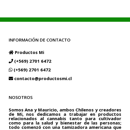
.
hasta
$84.990
.
INFORMACIÓN DE CONTACTO
Productos Mi
(+569) 2701 6472
(+569) 2701 6472
contacto@productosmi.cl
NOSOTROS
Somos Ana y Mauricio, ambos Chilenos y creadores
de Mi, nos dedicamos a trabajar en productos
relacionados al cannabis tanto para cultivador
como para la salud y bienestar de las personas;
todo comenzó con una tamizadora americana que