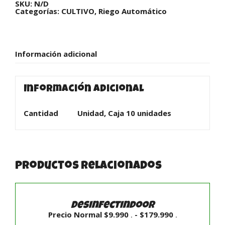
SKU:
N/D
Categorías:
CULTIVO
,
Riego Automático
Información adicional
Información adicional
Cantidad
Unidad, Caja 10 unidades
Productos relacionados
SELECCIONAR
OPCIONES
/
Desinfectindoor
DETALLES
Rango
Precio Normal
$
9.990
-
$
179.990
.
.
de